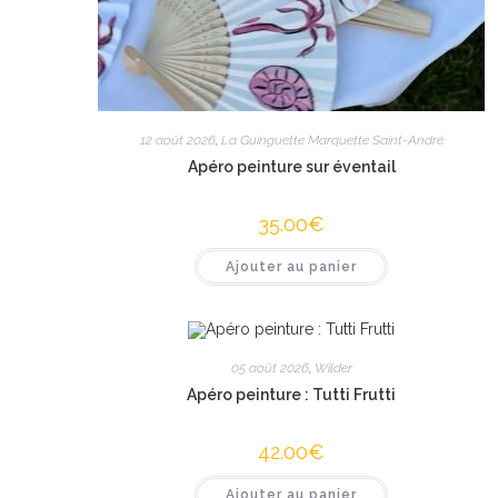
12 août 2026
,
La Guinguette Marquette Saint-André
Apéro peinture sur éventail
35.00
€
Ajouter au panier
05 août 2026
,
Wilder
Apéro peinture : Tutti Frutti
42.00
€
Ajouter au panier