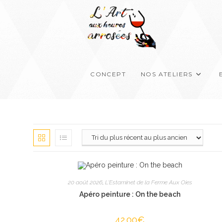
Skip
to
content
CONCEPT
NOS ATELIERS
20 août 2026
,
L'Estaminet de la Ferme Aux Oies
Apéro peinture : On the beach
42.00
€