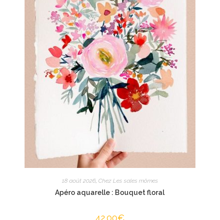
18 août 2026
,
Chez Les sales mômes
Apéro aquarelle : Bouquet floral
42.00
€