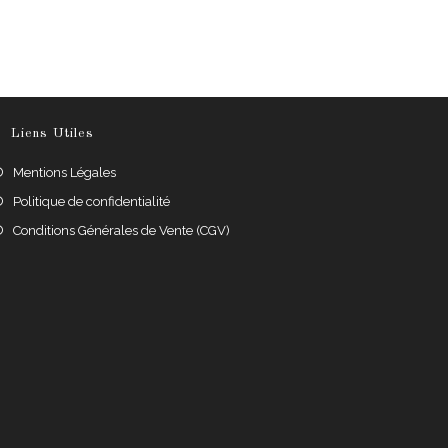
Liens Utiles
S’ouvre
Mentions Légales
dans
S’ouvre
Politique de confidentialité
un
dans
S’ouvre
Conditions Générales de Vente (CGV)
nouvel
un
dans
onglet
nouvel
un
onglet
nouvel
onglet