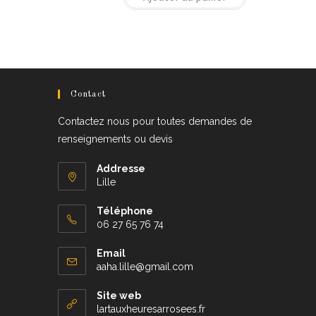
Contact
Contactez nous pour toutes demandes de
renseignements ou devis
Addresse
Lille
Téléphone
06 27 65 76 74
Email
S’ouvre
aaha.lille@gmail.com
dans
votre
Site web
application
lartauxheuresarrosees.fr