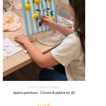
13 août 2026
,
Le Troquet
Apéro peinture : Citrons & plâtre en 3D
42.00
€