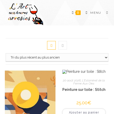
Skip
to
0
MENU
content
20 août 2026
,
L'Estaminet de la
Ferme Aux Oies
Peinture sur toile : Stitch
25.00
€
Ajouter au panier