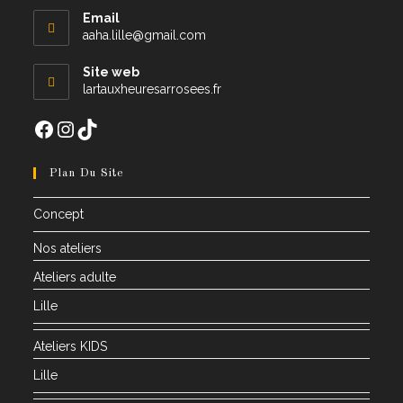
Email
S’ouvre
aaha.lille@gmail.com
dans
votre
Site web
application
lartauxheuresarrosees.fr
Facebook
Instagram
TikTok
Plan Du Site
Concept
Nos ateliers
Ateliers adulte
Lille
Ateliers KIDS
Lille