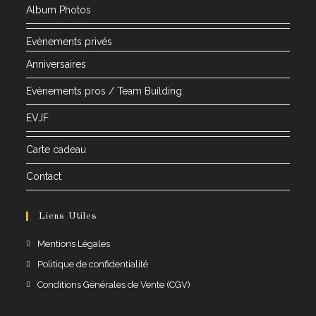
Album Photos
Evènements privés
Anniversaires
Evènements pros / Team Building
EVJF
Carte cadeau
Contact
Liens Utiles
S’ouvre
Mentions Légales
dans
S’ouvre
Politique de confidentialité
un
dans
S’ouvre
Conditions Générales de Vente (CGV)
nouvel
un
dans
onglet