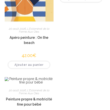
20 août 2026
,
L'Estaminet de la
Ferme Aux Oies
Apéro peinture : On the
beach
42.00
€
Ajouter au panier
20 août 2026
,
L'Estaminet de la
Ferme Aux Oies
Peinture propre & motricité
fine pour bébé