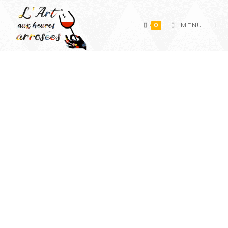
Skip
to
0
MENU
content