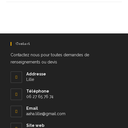
window
Contact
Contactez nous pour toutes demandes de
renseignements ou devis
Addresse
Lille
Téléphone
06 27 65 76 74
Email
S’ouvre
aaha.lille@gmail.com
dans
votre
Site web