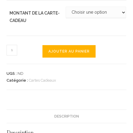
MONTANT DE LA CARTE-
CADEAU
quantité
AJOUTER AU PANIER
de
Carte
Cadeau
UGS :
ND
Catégorie :
Cartes Cadeaux
DESCRIPTION
Description