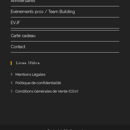
Anniversaires
Evènements pros / Team Building
EVJF
Carte cadeau
Contact
Liens Utiles
S’ouvre
Mentions Légales
dans
S’ouvre
Politique de confidentialité
un
dans
S’ouvre
Conditions Générales de Vente (CGV)
nouvel
un
dans
onglet
nouvel
un
onglet
nouvel
onglet