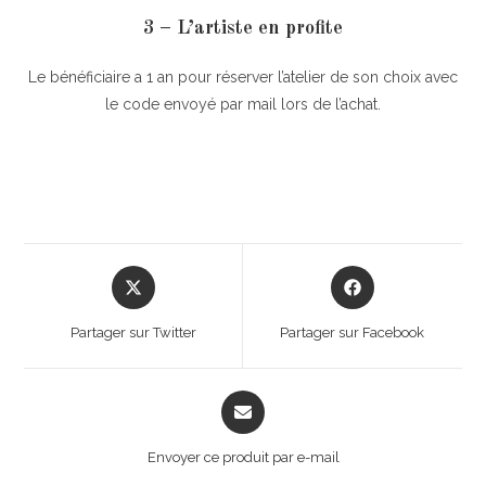
3 – L’artiste en profite
Le bénéficiaire a 1 an pour réserver l’atelier de son choix avec
le code envoyé par mail lors de l’achat.
Opens
Opens
in
in
a
a
Partager sur Twitter
Partager sur Facebook
new
new
window
window
Opens
in
a
Envoyer ce produit par e-mail
new