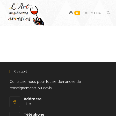
0
MENU
Contact
Contactez nous pour toutes demandes de
renseignements ou devis
Addresse
Lille
Téléphone